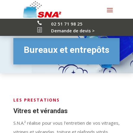

02 51 71 98 25
h
Demande de devis >
Bureaux et entrepôts
LES PRESTATIONS
Vitres et vérandas
S.N.A.² réalise pour vous l’entretien de vos vitrages,
vitrines et vérandas, toiture et plafonds vitrés.