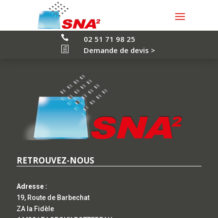
Débarrassage maison

02 51 71 98 25
h
Demande de devis >
RETROUVEZ-NOUS
Adresse :
19, Route de Barbechat
ZA la Fidèle